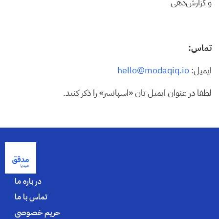
و گزارش‌دهی
تماس:
ایمیل:
hello@modaqiq.io
لطفا در عنوان ایمیل تان «اسپانسر» را ذکر کنید.
در باره ما
تماس با ما
حریم خصوصی